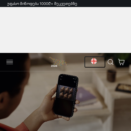
უფასო მიწოდება 1000₾+ შეკვეთებზე
ვლა Შინაარსზე
ე
კალათა
ნ
ა